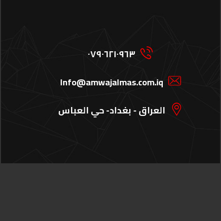
٠٧٩٠٦٢١٠٩٦٣
Info@amwajalmas.com.iq
العراق - بغداد- حي العباس